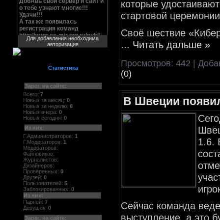
которые удостаивают
стартовой церемони
Своё шествие «Кибер
Для добавления необходима
...
Читать дальше »
авторизация
Просмотров: 442 | Доб
Статистика
(0)
Зарег. на сайте:
Всего:
7
В Швеции появи
Новых за месяц:
0
Новых за неделю:
0
Новых вчера:
0
Сего
Новых сегодня:
0
Швец
Из них:
Г.Администраторов:
1
1.6.
Г.Модераторов:
1
Модераторов:
сост
Файловиков:
Журналистов:
отме
Дизайнеров:
Проверенных:
0
учас
Друзей:
0
Пользователей:
5
игро
Заблокированных:
0
Из них:
Парней:
7
Сейчас команда веде
Девушек:
0
выступление, а это б
Зарег. на сайте: