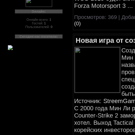
Forza Motorsport 3
...
Онлайн:
Просмотров: 369 | Доб
Онлайн всего:
1
(0)
Гостей:
1
Пользователей:
0
Сегодня нас посетили:
Новая игра от со
Созд
Мин 
назв
пров
спец
созд
быть
Источник:
StreemGa
С 2000 года Мин Ли р
Counter-Strike 2 зам
хотел. Выход Tactical
корейских инвесторо