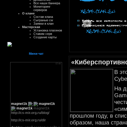
Все наши баннера
Мониторинг
серверов
О клане
Состав клана
Сыграные cw
Заявки в клан
Мастерская
Установка плагинов
Ставим серв
Создание карты
Мини-чат
«Киберспортивн
В эт
Cybe
На д
Game
чест
«сим
прошлом году, в спис
образом, наша страна