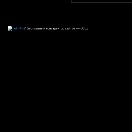
off-4it
©
Бесплатный
конструктор сайтов
—
uCoz