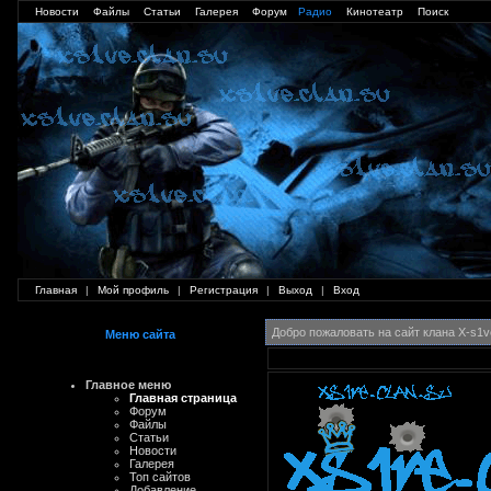
Новости
Файлы
Статьи
Галерея
Форум
Радио
Кинотеатр
Поиск
Главная
|
Мой профиль
|
Регистрация
|
Выход
|
Вход
Добро пожаловать на сайт клана X-s1ve
Меню сайта
Главное меню
Главная страница
Форум
Файлы
Статьи
Новости
Галерея
Топ сайтов
Добавление