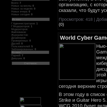
Всего:
7
организацию, с котор
Новых за месяц:
0
Новых за неделю:
0
сказали, что будут у
Новых вчера:
0
Новых сегодня:
0
Просмотров: 418 | Доб
Из них:
Г.Администраторов:
1
(0)
Г.Модераторов:
1
Модераторов:
Файловиков:
Журналистов:
World Cyber Gam
Дизайнеров:
Проверенных:
0
Друзей:
0
Нью-
Пользователей:
5
Заблокированных:
0
Game
Из них:
Парней:
7
межд
Девушек:
0
кибе
Счетчики:
дисц
этой
игры
сегодня верхние стр
В этом году в список
Strike и Guitar Hero
WCG 2010 будет вклю