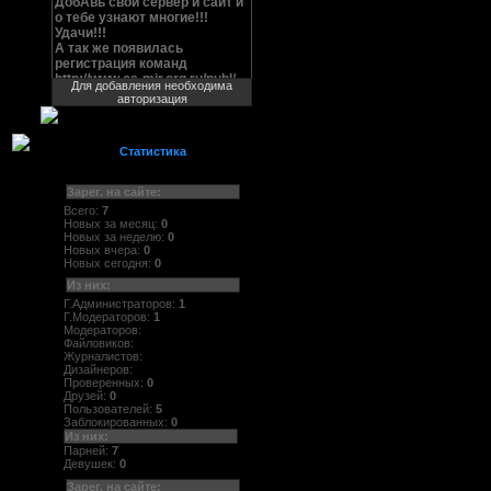
Для добавления необходима
авторизация
Статистика
Зарег. на сайте:
Всего:
7
Новых за месяц:
0
Новых за неделю:
0
Новых вчера:
0
Новых сегодня:
0
Из них:
Г.Администраторов:
1
Г.Модераторов:
1
Модераторов:
Файловиков:
Журналистов:
Дизайнеров:
Проверенных:
0
Друзей:
0
Пользователей:
5
Заблокированных:
0
Из них:
Парней:
7
Девушек:
0
Зарег. на сайте: