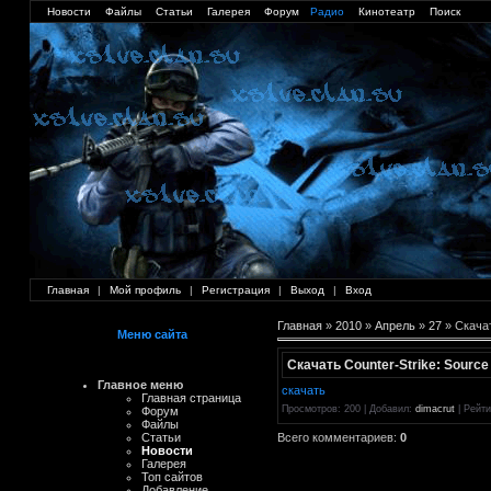
Новости
Файлы
Статьи
Галерея
Форум
Радио
Кинотеатр
Поиск
Главная
|
Мой профиль
|
Регистрация
|
Выход
|
Вход
Главная
»
2010
»
Апрель
»
27
» Скачат
Меню сайта
Скачать Counter-Strike: Source
Главное меню
скачать
Главная страница
Просмотров
: 200 |
Добавил
:
dimacrut
|
Рейти
Форум
Файлы
Всего комментариев
:
0
Статьи
Новости
Галерея
Топ сайтов
Добавление