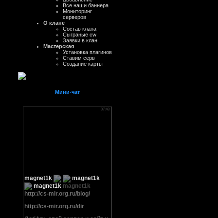
Все наши баннера
Мониторинг
серверов
О клане
Состав клана
Сыграные cw
Заявки в клан
Мастерская
Установка плагинов
Ставим серв
Создание карты
Мини-чат