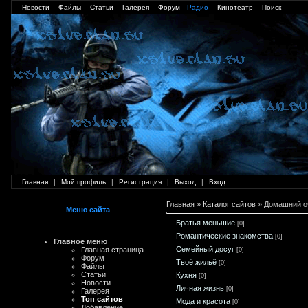
Новости
Файлы
Статьи
Галерея
Форум
Радио
Кинотеатр
Поиск
Главная
|
Мой профиль
|
Регистрация
|
Выход
|
Вход
Главная
»
Каталог сайтов
» Домашний о
Меню сайта
Братья меньшие
[0]
Романтические знакомства
[0]
Главное меню
Семейный досуг
Главная страница
[0]
Форум
Твоё жильё
[0]
Файлы
Статьи
Кухня
[0]
Новости
Личная жизнь
[0]
Галерея
Топ сайтов
Мода и красота
[0]
Добавление