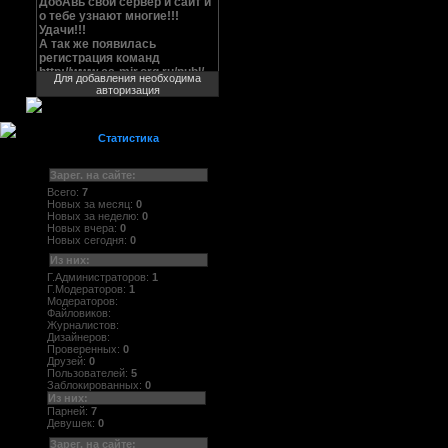
Для добавления необходима
авторизация
Статистика
Зарег. на сайте:
Всего:
7
Новых за месяц:
0
Новых за неделю:
0
Новых вчера:
0
Новых сегодня:
0
Из них:
Г.Администраторов:
1
Г.Модераторов:
1
Модераторов:
Файловиков:
Журналистов:
Дизайнеров:
Проверенных:
0
Друзей:
0
Пользователей:
5
Заблокированных:
0
Из них:
Парней:
7
Девушек:
0
Зарег. на сайте: