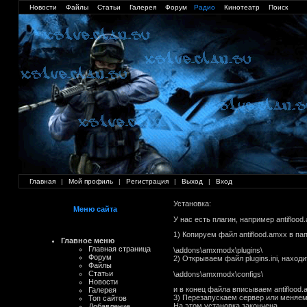
Новости
Файлы
Статьи
Галерея
Форум
Радио
Кинотеатр
Поиск
Главная
|
Мой профиль
|
Регистрация
|
Выход
|
Вход
Установка:
Меню сайта
У нас есть плагин, например antifloo
1) Копируем файл antiflood.amxx в па
Главное меню
Главная страница
\addons\amxmodx\plugins\
Форум
2) Открываем файл plugins.ini, находи
Файлы
Статьи
\addons\amxmodx\configs\
Новости
и в конец файла вписываем antiflood
Галерея
3) Перезапускаем сервер или меняем
Топ сайтов
На этом установка закончена.
Добавление