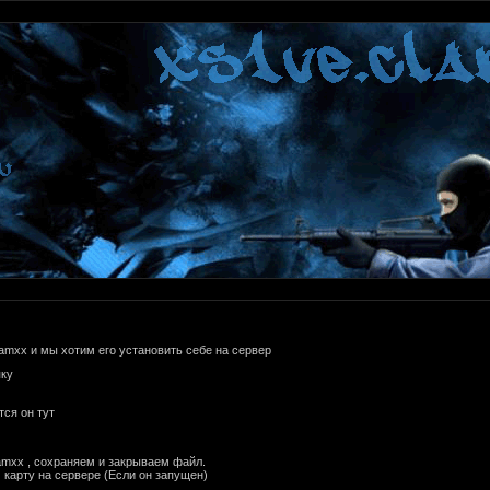
d.amxx и мы хотим его установить себе на сервер
пку
тся он тут
.amxx , сохраняем и закрываем файл.
 карту на сервере (Если он запущен)