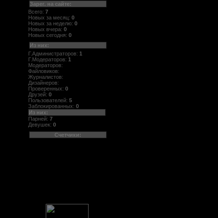
Зарег. на сайте:
Всего:
7
Новых за месяц:
0
Новых за неделю:
0
Новых вчера:
0
Новых сегодня:
0
Из них:
Г.Администраторов:
1
Г.Модераторов:
1
Модераторов:
Файловиков:
Журналистов:
Дизайнеров:
Проверенных:
0
Друзей:
0
Пользователей:
5
Заблокированных:
0
Из них:
Парней:
7
Девушек:
0
Счетчики: