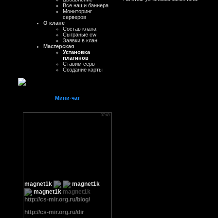
Все наши баннера
Мониторинг
серверов
О клане
Состав клана
Сыграные cw
Заявки в клан
Мастерская
Установка
плагинов
Ставим серв
Создание карты
Мини-чат