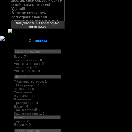
Для добавления необходима
авторизация
Статистика
Зарег. на сайте:
Всего:
7
Новых за месяц:
0
Новых за неделю:
0
Новых вчера:
0
Новых сегодня:
0
Из них:
Г.Администраторов:
1
Г.Модераторов:
1
Модераторов:
Файловиков:
Журналистов:
Дизайнеров:
Проверенных:
0
Друзей:
0
Пользователей:
5
Заблокированных:
0
Из них:
Парней:
7
Девушек:
0
Зарег. на сайте: