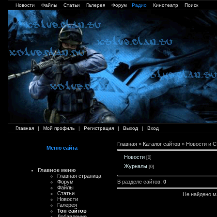
Новости
Файлы
Статьи
Галерея
Форум
Радио
Кинотеатр
Поиск
Главная
|
Мой профиль
|
Регистрация
|
Выход
|
Вход
Главная
»
Каталог сайтов
» Новости и 
Меню сайта
Новости
[0]
Журналы
[0]
Главное меню
Главная страница
Форум
В разделе сайтов
:
0
Файлы
Статьи
Не найдено м
Новости
Галерея
Топ сайтов
Добавление