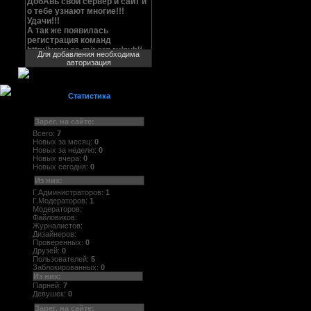
Для добавления необходима
авторизация
Статистика
Зарег. на сайте:
Всего:
7
Новых за месяц:
0
Новых за неделю:
0
Новых вчера:
0
Новых сегодня:
0
Из них:
Г.Администраторов:
1
Г.Модераторов:
1
Модераторов:
Файловиков:
Журналистов:
Дизайнеров:
Проверенных:
0
Друзей:
0
Пользователей:
5
Заблокированных:
0
Из них:
Парней:
7
Девушек:
0
Зарег. на сайте: