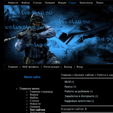
Новости
Файлы
Статьи
Галерея
Форум
Радио
Кинотеатр
Поиск
Главная
|
Мой профиль
|
Регистрация
|
Выход
|
Вход
Главная
»
Каталог сайтов
» Работа и за
Меню сайта
MLM
[0]
Курсы
[0]
Главное меню
Работа за рубежом
Главная страница
[0]
Форум
Заработок в Интернете
[0]
Файлы
Статьи
Кадровые агентства
[0]
Новости
Галерея
В разделе сайтов
:
0
Топ сайтов
Добавление