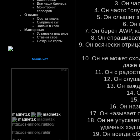
3. Он ча
Все наши баннера
Мониторинг
4. Он часто "сл
серверов
О клане
5. Он слышит з
Состав клана
Сыграные cw
6. Он
Заявки в клан
7. Он берёт AWP, к
Мастерская
Установка плагинов
8. Он спрашивает 
Ставим серв
Создание карты
9. Он всячески отриц
10. Он не может схо
Мини-чат
даже 
11. Он с радост
12. Он слуш
13. Он кажд
14. 
15.
16. Он наз
17. Он называет 
18. Он не упускае
удачных хэдшо
19. Он всегда о