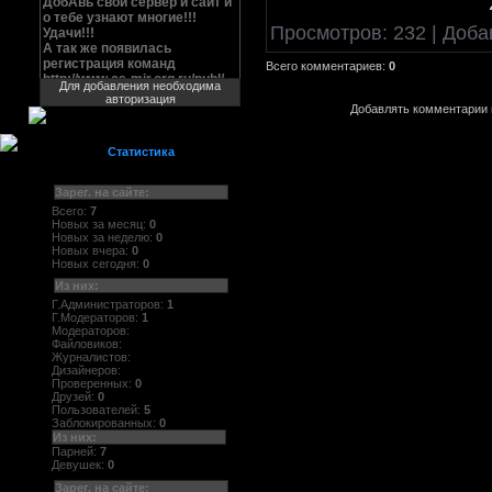
Просмотров
: 232 |
Доба
Всего комментариев
:
0
Для добавления необходима
авторизация
Добавлять комментарии 
Статистика
Зарег. на сайте:
Всего:
7
Новых за месяц:
0
Новых за неделю:
0
Новых вчера:
0
Новых сегодня:
0
Из них:
Г.Администраторов:
1
Г.Модераторов:
1
Модераторов:
Файловиков:
Журналистов:
Дизайнеров:
Проверенных:
0
Друзей:
0
Пользователей:
5
Заблокированных:
0
Из них:
Парней:
7
Девушек:
0
Зарег. на сайте: