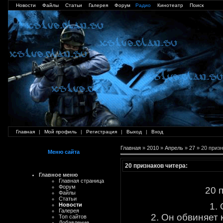
Новости
Файлы
Статьи
Галерея
Форум
Радио
Кинотеатр
Поиск
Главная
|
Мой профиль
|
Регистрация
|
Выход
|
Вход
Главная
»
2010
»
Апрель
»
27
» 20 призн
Меню сайта
20 признаков читера:
Главное меню
Главная страница
Форум
20 
Файлы
Статьи
1.
Новости
Галерея
2. Он обвиняет 
Топ сайтов
Добавление