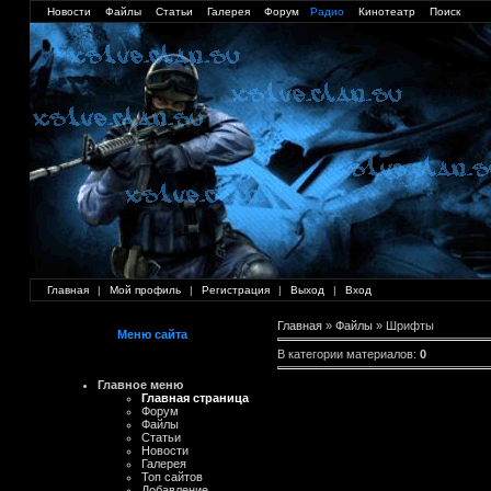
Новости
Файлы
Статьи
Галерея
Форум
Радио
Кинотеатр
Поиск
Главная
|
Мой профиль
|
Регистрация
|
Выход
|
Вход
Главная
»
Файлы
» Шрифты
Меню сайта
В категории материалов
:
0
Главное меню
Главная страница
Форум
Файлы
Статьи
Новости
Галерея
Топ сайтов
Добавление