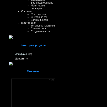
Все наши баннера
Мониторинг
серверов
О клане
Состав клана
Сыграные cw
Заявки в клан
Мастерская
Установка плагинов
Ставим серв
Создание карты
Категории раздела
Мои файлы
[1]
Шрифты
[0]
Мини-чат